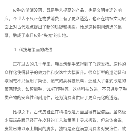
皮鞋的渐渐没落，既是手艺提高的产品，也是文明变迁的响
应。今世人不只正在物质消费上有了更众遴选，也正在精神文明层
面上对古代观点提出了新的质疑和挑拨。恰是这种期间遴选的集
聚，酿成了本日皮鞋“失宠”的步地。
1. 科技与策画的改进
正在过去的几十年里，鞋类筑制手艺得到了飞速发扬。原料的
众样化使得鞋子的效力性和安逸性大幅晋升。很众新型的运动鞋和
歇闲鞋不只运用了简便、透气的高科技原料，还融入了各式改进的
策画理念，如智能鞋、3D打印鞋等。这些科技改进，不只进步了鞋
类产物的安逸性和耐用性，还为消费者供应了更众元化的遴选。
比拟之下，古代皮鞋正在科技改进方面显得有些滞后。虽然极
少高端品牌已经正在皮鞋的工艺和策画上寻求极致，但总体来说，
皮鞋已难以跟上期间的脚步，独特是正在满意消费者对安逸性、效