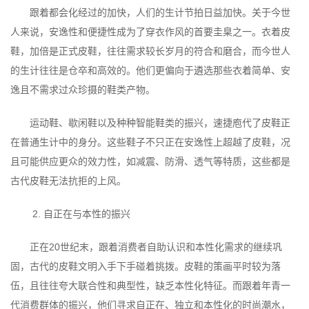
跟着都会化经过的加快，人们的生计节拍日益加快。关于今世
人来说，安逸性和便捷性成为了穿衣作风的首要圭臬之一。衣着皮
鞋，加倍是正式皮鞋，往往需求较长岁月的符合和磨合，而今世人
的生计往往是仓卒和高效的。他们更偏向于遴选那些衣着简单、安
逸且不需求过众珍摄的鞋类产物。
运动鞋、歇闲鞋以及种种智能鞋类的振兴，速捷庖代了皮鞋正
在普通生计中的身分。这些鞋子不只正在安逸性上超越了皮鞋，况
且可能供应更众的效力性，如减震、防滑、透气等特质，这些都是
古代皮鞋无法抗拒的上风。
2. 自正在与本性的振兴
正在20世纪末，跟着消费者自助认识和本性化需求的继续巩
固，古代的皮鞋文明入手下手碰着挑拨。皮鞋的策画平时较为落
伍，且往往夸大联合性和典型性，缺乏本性化特征。而跟着年青一
代消费群体的振兴，他们寻求自正在、独立和本性化的时尚潮水，