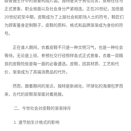
娘普通生计中的首要构成片面。独特是关于男性而言，皮鞋往往与
正式景象、职业局面以及社会身分严紧相连。正在20世纪，加倍是
20世纪初至中期，皮鞋成为了上层社会和职场人士的符号，鞋匠们
为顾客量身定制鞋子，皮鞋的质料、格式和品牌渐渐成为身份的符
号。
正在谁人期间，衣着皮鞋不只是一种文明习气，也是一种社会
等待。无论是上班、参预社交行径照样各式正式景象，衣着一双精
良的皮鞋险些是每一面的必备遴选。皮鞋，因其材质、工艺和代
价，渐渐成为了高端消费品的代外。
然而，跟着期间的发达，独特是新闻化、环球化的海潮包罗而
来，古代的皮鞋渐渐面对着挑拨。
二、今世社会对皮鞋的渐渐排斥
1. 速节拍生计格式的影响