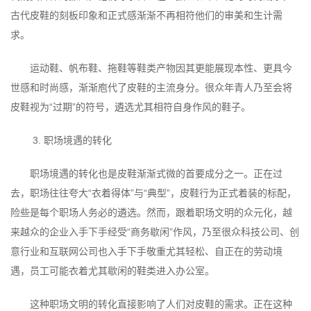
古代皮鞋的刻板印象和正式感渐渐不再相符他们的审美和生计需
求。
运动鞋、帆布鞋、拖鞋等鞋类产物因其更能展现本性、更具今
世感和时尚感，渐渐庖代了皮鞋的主流身分。很众年青人乃至会将
皮鞋视为“过期”的符号，遴选尤其相符自身作风的鞋子。
3. 职场境遇的转化
职场境遇的转化也是皮鞋渐渐式微的首要成分之一。正在过
去，职场往往夸大“衣着得体”与“典型”，皮鞋行为正式着装的标配，
险些是每个职场人务必的遴选。然而，跟着职场文明的众元化，越
来越众的企业入手下手经受“商务歇闲”作风，乃至很众科技公司、创
意行业和互联网公司也入手下手敬重尤其轻松、自正在的劳动境
遇，员工可能衣着尤其歇闲的鞋类进入办公室。
这种职场文明的转化直接影响了人们对皮鞋的需求。正在这种