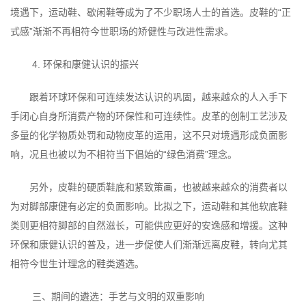
境遇下，运动鞋、歇闲鞋等成为了不少职场人士的首选。皮鞋的“正
式感”渐渐不再相符今世职场的矫健性与改进性需求。
4. 环保和康健认识的振兴
跟着环球环保和可连续发达认识的巩固，越来越众的人入手下
手闭心自身所消费产物的环保性和可连续性。皮革的创制工艺涉及
多量的化学物质处罚和动物皮革的运用，这不只对境遇形成负面影
响，况且也被以为不相符当下倡始的“绿色消费”理念。
另外，皮鞋的硬质鞋底和紧致策画，也被越来越众的消费者以
为对脚部康健有必定的负面影响。比拟之下，运动鞋和其他软底鞋
类则更相符脚部的自然滋长，可能供应更好的安逸感和增援。这种
环保和康健认识的普及，进一步促使人们渐渐远离皮鞋，转向尤其
相符今世生计理念的鞋类遴选。
三、期间的遴选：手艺与文明的双重影响