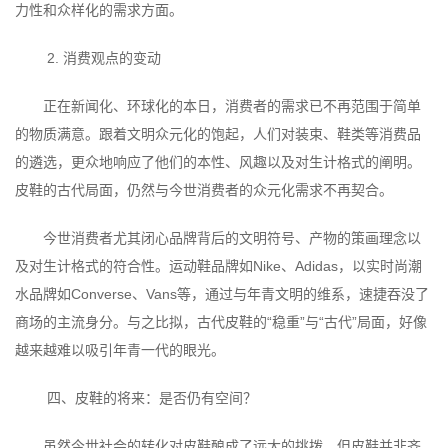
力性和众样化的需求方面。
2. 消费观点的变动
正在新闻化、环球化的本日，消费者的需求已不再范围于简单
的物质满意。跟着文明众元化的饱起，人们对装束、鞋类等消费品
的遴选，更众地响应了他们的本性、风趣以及对生计格式的阐明。
皮鞋的古代局面，仍然与今世消费者的众元化需求不再契合。
今世消费者尤其闭心品牌背后的文明符号、产物的策画理念以
及对生计格式的符合性。运动鞋品牌如Nike、Adidas，以实时尚潮
水品牌如Converse、Vans等，通过与年青文明的维系，速捷吞没了
商场的主流身分。与之比拟，古代皮鞋的“稳重”与“古代”局面，好像
越来越难以吸引年青一代的眼光。
四、皮鞋的将来：是否仍有空间？
虽然今世社会的转化对皮鞋酿成了远大的挑拨，但皮鞋并非齐