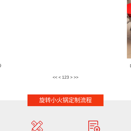
妙
<<
<
1
2
3
>
>>
旋转小火锅定制流程