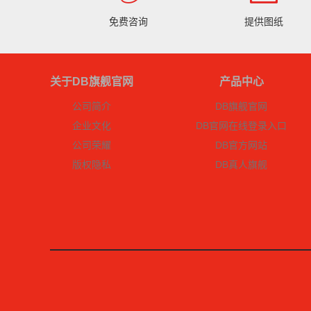
免费咨询
提供图纸
关于DB旗舰官网
产品中心
公司简介
DB旗舰官网
企业文化
DB官网在线登录入口
公司荣耀
DB官方网站
版权隐私
DB真人旗舰