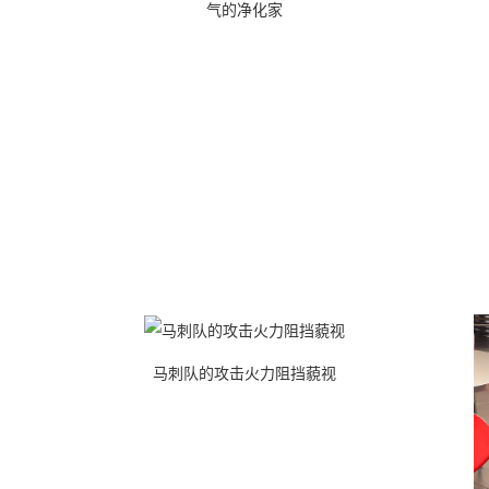
气的净化家
马刺队的攻击火力阻挡藐视