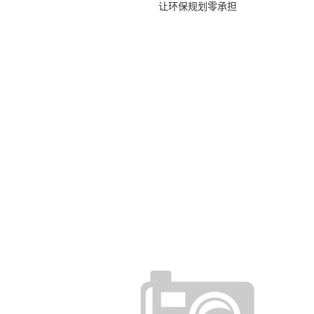
让环保规划零承担