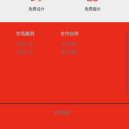
免费设计
免费报价
市场案例
合作伙伴
案例一类
合作客户
案例二类
客户感言
友情链接 ：