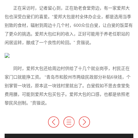
正在采访时，记者留心到，正在助老食堂旁边，有一家爱邦大
包也深受白叟们的喜爱。“爱邦大包是村全体办企业，都是选用当季
别致的食材，辐射到周边十几个村，600众位白叟，让白叟的饭菜有
了更众的挑选。爱邦大包红利的收入，正好可能用于养老任职站的
闲居运转，酿成了一个良性的轮回。” 贲锴说。
同时，爱邦大包还给周边村供给了十几个就业岗亭，村民正在
家门口就能挣工资。 “青岛市和胶州市两级民政部分补贴6块钱，个
别掌管一块钱，原本这一块钱村里就出了。白叟假如不思去食堂免
费用膳，可能到爱邦大包买包子。爱邦大包的口感，也都是依照老
黎民风创制。”贲锴说。