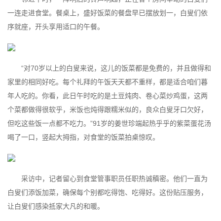
一连走进食堂。餐桌上，盛好饭菜的餐盘早已摆放划一，白叟们依
序就座，开头享用适口的午餐。
“对70岁以上的白叟来说，这儿的饭菜都是免费的，并且做得和
家里的相同好吃。每个礼拜的午饭天天都不重样，都是适合咱们暮
年人吃的。你看，此日午时吃的是土豆炖肉、卷心菜炒鸡蛋，这两
个菜都做得很软乎，米饭也炖得跟糯米似的，良众白叟牙口欠好，
但吃这些饭一点都不吃力。”91岁的姜世珍端起热乎乎的紫菜蛋花汤
喝了一口，竖起大拇指，对食堂的饭菜拍桌惊叹。
采访中，记者留心到食堂管事职员任职热诚稹密。他们一直为
白叟们添饭加菜，确保每个别都吃得饱、吃得好。这份贴压服务，
让白叟们感染抵家大凡的和暖。