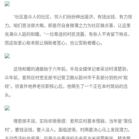
“社区是众人的社区，邻人们纷纷伸出接济，有钱出钱、有力效
力。咱们思法很大略，即是尽自身微薄之力为社区做点事，让这里
充满众人庭的和暖。”一位奉送的村民流露，有些人不肯留下姓名，
而这些爱心账本既让捐助者宽心，也让受助者暖心。
这场和暖的通报始于六年前。半岛全媒体记者采访时清楚到，
众年前，爱邦庄村党支部书记管卫跟从胶州市干系部分到杭州“取
经”。侦查外地养老任职核心后，他萌生了一个正在本村筑站的念
头。
理思很丰润，实际却很骨感：爱邦庄村基本懦弱，当年是“落伍
村”，要钱没钱，要人没人。面临逆境，村两委决心马上发现潜力。
主动盘活社会资源：应用企业奉送的千余平方米闲置衡宇，精准聚