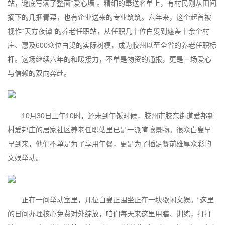
站，谜底写满了整面“爱心墙”。精细的奉送名单上，有村民刚从田间
摘下的几捆青菜，也有企业送来的专业筑筑。六年来，这个起首被
视作“天方夜谭”的养老任职站，从任职几十位白叟到遮盖十余个村
庄、惠及600众位白叟的实际树模，成为胶州以至全省的养老任职标
杆。这场继续六年的和暖接力，不单是物资的通报，更是一场爱心
与信赖的双向奔赴。
10月30日上午10时，还未到午饭时候，胶州市胶东街道爱邦新
村爱邦庄的居家社区养老任职站里已是一派喧嚷景物。很众白叟早
早到来，他们不单是为了享用午餐，更是为了插足餐前雄厚众彩的
文娱举动。
正在一间举动室里，几位白叟正围坐正在一块歇闲文娱。“这里
的日间办理核心免费对外绽放，咱们每天来这里用膳、训练，打打