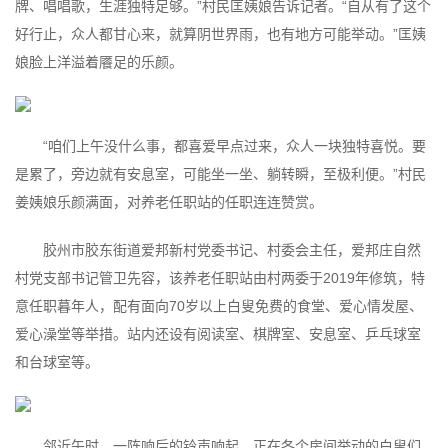
牌、唱唱歌，生涯独特足够。”村民匡姨娘告诉记者。“自从有了这个
好行止，众人都甘心来，就算阴世界雨，也有地方可能举动。”匡姨
娘脸上洋溢着餍足的乐颜。
“咱们上午没什么事，都喜爱早点过来，众人一块独特喜悦。要
是累了，旁边就有安息室，可能坐一坐、躺转瞬，至极利便。”村民
姜姨娘乐颜满面，对养老任职站的任职连连赞赏。
胶州市胶东街道爱邦新村党委书记、村委会主任，爱邦庄自然
村党支部书记管卫先容，该养老任职站由村两委于2019年修筑，特
意任职暮年人，配有面向70岁以上白叟免费的食堂、爱心情发屋、
爱心澡堂等举措。站内还设有阅读室、棋牌室、安息室、乒乓球室
和台球室等。
邻近午时，一阵响后的铃声响起，正在各个房间举动的白叟们