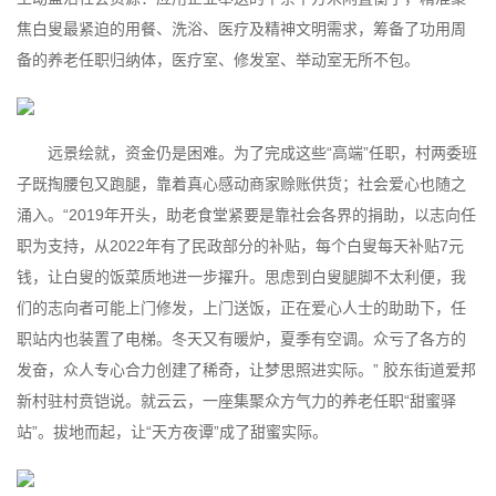
焦白叟最紧迫的用餐、洗浴、医疗及精神文明需求，筹备了功用周
备的养老任职归纳体，医疗室、修发室、举动室无所不包。
远景绘就，资金仍是困难。为了完成这些“高端”任职，村两委班
子既掏腰包又跑腿，靠着真心感动商家赊账供货；社会爱心也随之
涌入。“2019年开头，助老食堂紧要是靠社会各界的捐助，以志向任
职为支持，从2022年有了民政部分的补贴，每个白叟每天补贴7元
钱，让白叟的饭菜质地进一步擢升。思虑到白叟腿脚不太利便，我
们的志向者可能上门修发，上门送饭，正在爱心人士的助助下，任
职站内也装置了电梯。冬天又有暖炉，夏季有空调。众亏了各方的
发奋，众人专心合力创建了稀奇，让梦思照进实际。” 胶东街道爱邦
新村驻村贲铠说。就云云，一座集聚众方气力的养老任职“甜蜜驿
站”。拔地而起，让“天方夜谭”成了甜蜜实际。