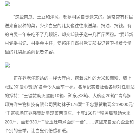
“这些南瓜、土豆和洋葱，都是村民自觉送来的。通常常有村民
送来自家种的菜，少少白叟的儿女也往往来送菜、捐油、捐钱。有
的白叟一年来吃不了几顿饭，却交卸孩子送来几百斤面粉。”爱邦新
村党委书记、村委会主任，爱邦庄自然村党支部书记管卫指着食堂
里的几袋蔬菜向记者先容。
正在养老任职站的一楼大厅内，摆着成堆的大米和面粉，墙上
张贴的“爱心赞助”名单令人面前一亮。名单记实着社会各界对任职站
的撑持：“王健赞助火腿肠10箱、矿泉水8箱、大碗面20箱”“青岛狮
印海洋生物科技有限公司赞助袜子176双”“王忠慧赞助现金19000元”
“丰富农场匡兆强赞助呈现菜两货车、土豆150斤”“税务局赞助大米
200斤、面粉330斤”“管玉廷电煮面炉一台”……这些来自爱心企业和
个别的善举，让白叟们倍感和暖。