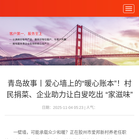
Togg
navig
青岛故事丨爱心墙上的“暖心账本”！村
民捐菜、企业助力让白叟吃出 “家滋味”
日期：2025-11-04 05:23 | 人气：
一壁墙，可能承载众少和暖？正在胶州市爱邦新村养老任职